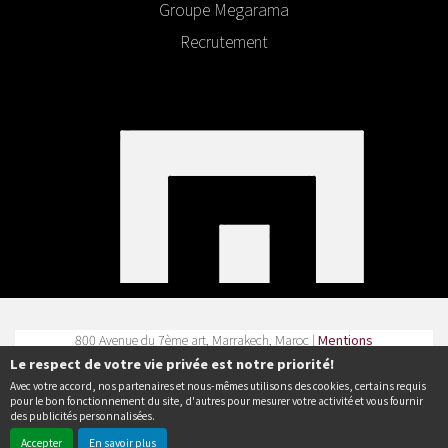
Groupe Megarama
Recrutement
800 Avenue du 7ème art, Marrakech, Maroc |
Mentions
légales
|
Contact
| Tel :
Le respect de votre vie privée est notre priorité!
Avec votre accord, nos partenaires et nous-mêmes utilisons des cookies, certains requis
Politique de confidentialité
pour le bon fonctionnement du site, d'autres pour mesurer votre activité et vous fournir
des publicités personnalisées.
Accepter
En savoir plus
© Erakys
Création de site internet