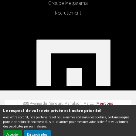
Groupe Megarama
Recrutement
800 Avenue du 7ème art, Marrakech, Maroc |
Mentions
légales
|
Contact
| Tel :
Le respect de votre vie privée est notre priorité!
Avec votre accord, nos partenaires et nous-mêmes utilisons des cookies, certains requis
Politique de confidentialité
pour le bon fonctionnement du site, d'autres pour mesurer votre activité et vous fournir
des publicités personnalisées.
Accepter
En savoir plus
© Erakys
Création de site internet