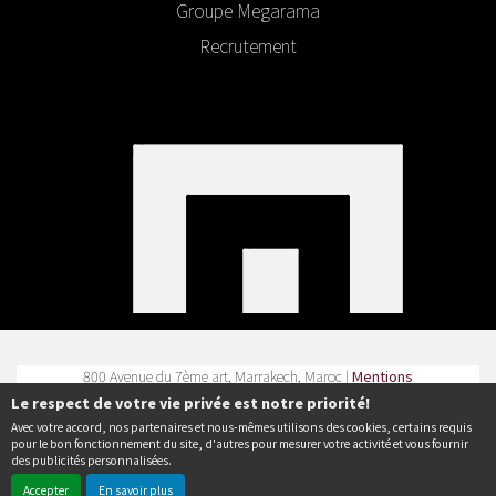
Groupe Megarama
Recrutement
800 Avenue du 7ème art, Marrakech, Maroc |
Mentions
légales
|
Contact
| Tel :
Le respect de votre vie privée est notre priorité!
Avec votre accord, nos partenaires et nous-mêmes utilisons des cookies, certains requis
Politique de confidentialité
pour le bon fonctionnement du site, d'autres pour mesurer votre activité et vous fournir
des publicités personnalisées.
Accepter
En savoir plus
© Erakys
Création de site internet