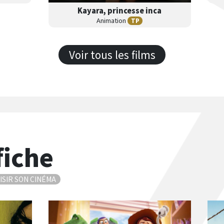
Kayara, princesse inca
B
A
Animation
TP
ande
nnonce
Séances
Les
Voir tous les films
Version Française
Version Originale
N/C
fiche
ISIR SON CINÉMA