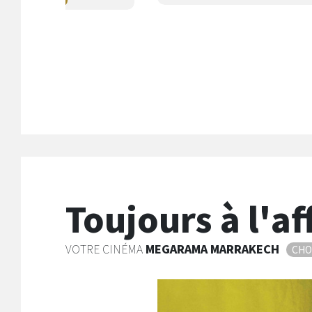
ande
nnonce
Séances
Les
Séances
Les
Version Française
Version Française
Toujours à l'af
VOTRE CINÉMA
MEGARAMA
MARRAKECH
CHO