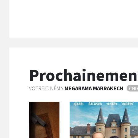
Version Française
Version Or
N/C
Prochainemen
VOTRE CINÉMA
MEGARAMA
MARRAKECH
CHO