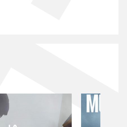
Version Origin
Version Française