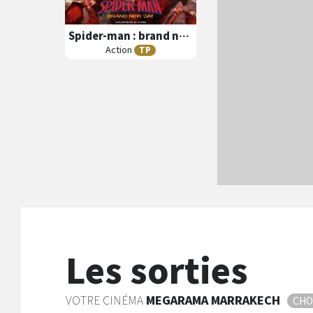
Spider-man : brand new day
Action
TP
B
A
ande
nnonce
Séances
Les
Version Française
Salle Horizon
Version Originale
N/C
Image 3D
Les sorties
VOTRE CINÉMA
MEGARAMA
MARRAKECH
CHO