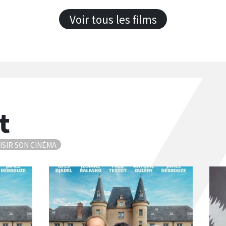
iginale
Version Française
Voir tous les films
t
ISIR SON CINÉMA