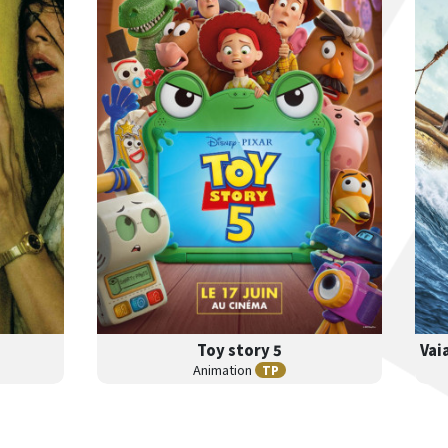
Toy story 5
B
A
Animation
TP
ande
nnonce
Séances
Les